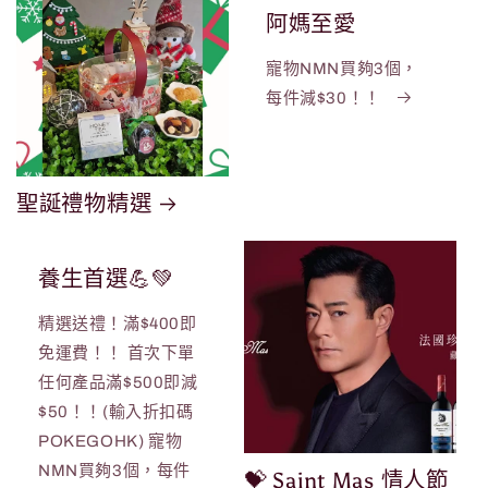
阿媽至愛
寵物NMN買夠3個，
每件減$30！！
聖誕禮物精選
養生首選💪💚
精選送禮！滿$400即
免運費！！ 首次下單
任何產品滿$500即減
$50！！(輸入折扣碼
POKEGOHK) 寵物
NMN買夠3個，每件
💝 Saint Mas 情人節