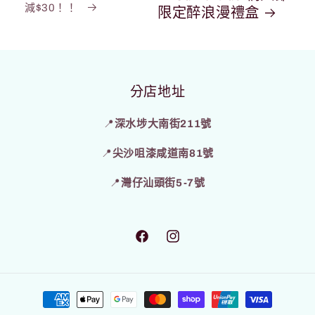
減$30！！
限定醉浪漫禮盒
分店地址
📍
深水埗大南街211號
📍
尖沙咀漆咸道南81號
📍
灣仔汕頭街5-7號
https://www.facebook.com/p/POKE-
https://www.instagram.com/pok
GO-
HK-
付
100083333137546/
款