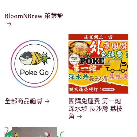
BloomNBrew 茶葉💝
全部商品🛍️🛒
團購免運費 第一炮
深水埗 長沙灣 荔枝
角